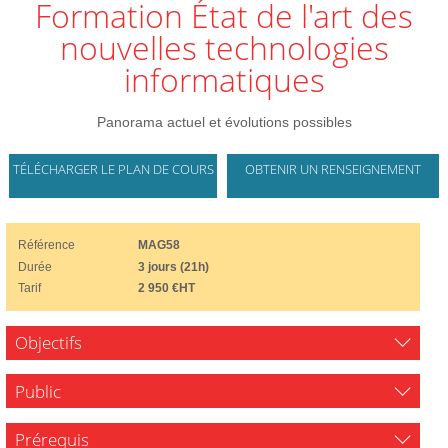
Formation État de l'art des
nouvelles technologies
informatiques
Panorama actuel et évolutions possibles
TÉLÉCHARGER LE PLAN DE COURS
OBTENIR UN RENSEIGNEMENT
Référence
MAG58
Durée
3 jours (21h)
Tarif
2 950 €HT
Objectifs
Public
Prérequis