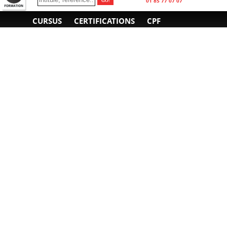
01 85 77 07 07
CURSUS
CERTIFICATIONS
CPF
INFORMATIONS
NOUS CONTACTER
GÉNÉRALES
Obtenir un devis
A propos
Envoyer un e-mail
Organiser un intra-
Plan d'accès
entreprise
01 85 77 07 07
Financement
F.A.Q.
CGV
CGA
CGU
RGPD
Mentions légales
Copyright © 2022-2025