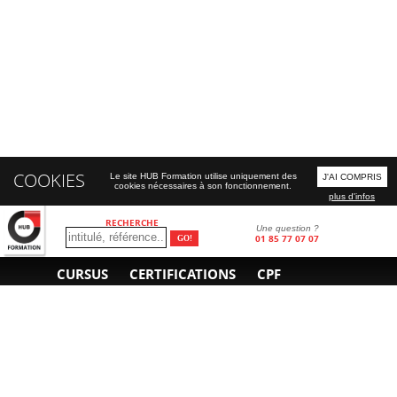
COOKIES
Le site HUB Formation utilise uniquement des
J'AI COMPRIS
cookies nécessaires à son fonctionnement.
plus d'infos
RECHERCHE
Une question ?
01 85 77 07 07
CURSUS
CERTIFICATIONS
CPF
INFORMATIONS
NOUS CONTACTER
GÉNÉRALES
Obtenir un devis
A propos