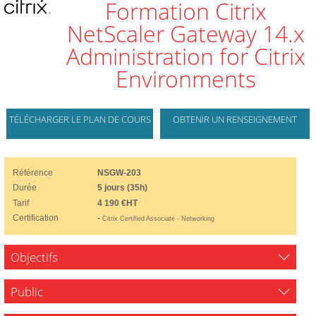
Formation Citrix
NetScaler Gateway 14.x
Administration for Citrix
Environments
TÉLÉCHARGER LE PLAN DE COURS
OBTENIR UN RENSEIGNEMENT
Référence
NSGW-203
Durée
5 jours (35h)
Tarif
4 190 €HT
Certification
-
Citrix Certified Associate - Networking
Objectifs
Public