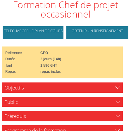
Formation Chef de projet
occasionnel
TÉLÉCHARGER LE PLAN DE COURS
OBTENIR UN RENSEIGNEMENT
Référence
CPO
Durée
2 jours (14h)
Tarif
1 590 €HT
Repas
repas inclus
Objectifs
Public
Prérequis
Programme de la formation