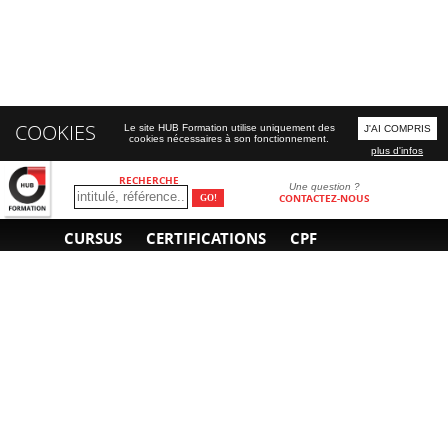
COOKIES
Le site HUB Formation utilise uniquement des
J'AI COMPRIS
cookies nécessaires à son fonctionnement.
plus d'infos
RECHERCHE
Une question ?
CONTACTEZ-NOUS
CURSUS
CERTIFICATIONS
CPF
INFORMATIONS
NOUS CONTACTER
GÉNÉRALES
Obtenir un devis
A propos
Envoyer un e-mail
Organiser un intra-
Plan d'accès
entreprise
01 85 77 07 07
Financement