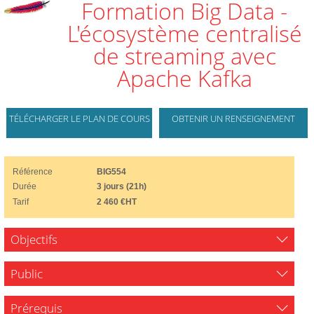
Formation Big Data -
L'écosystème centralisé
de streaming avec
Apache Kafka
TÉLÉCHARGER LE PLAN DE COURS
OBTENIR UN RENSEIGNEMENT
Référence
BIG554
Durée
3 jours (21h)
Tarif
2 460 €HT
Objectifs
Public
Prérequis