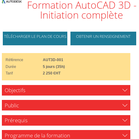
Formation AutoCAD 3D -
Initiation complète
TÉLÉCHARGER LE PLAN DE COURS
OBTENIR UN RENSEIGNEMENT
Référence
AUT3D-001
Durée
5 jours (35h)
Tarif
2 250 €HT
Objectifs
Public
Prérequis
Programme de la formation