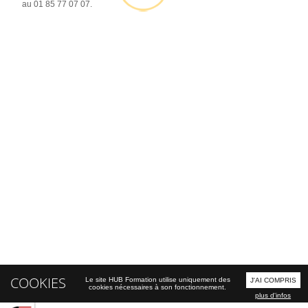
au 01 85 77 07 07.
COOKIES
Le site HUB Formation utilise uniquement des
J'AI COMPRIS
cookies nécessaires à son fonctionnement.
plus d'infos