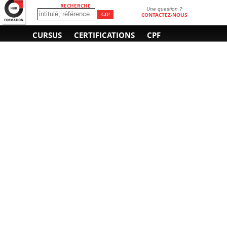
RECHERCHE
Une question ?
CONTACTEZ-NOUS
CURSUS
CERTIFICATIONS
CPF
INFORMATIONS
NOUS CONTACTER
GÉNÉRALES
Obtenir un devis
A propos
Envoyer un e-mail
Organiser un intra-
Plan d'accès
entreprise
01 85 77 07 07
Financement
F.A.Q.
CGV
CGA
CGU
RGPD
Mentions légales
Copyright © 2022-2025