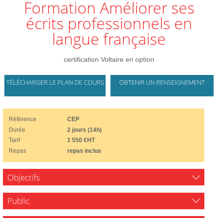
Formation Améliorer ses
écrits professionnels en
langue française
certification Voltaire en option
TÉLÉCHARGER LE PLAN DE COURS
OBTENIR UN RENSEIGNEMENT
Référence
CEP
Durée
2 jours (14h)
Tarif
1 550 €HT
Repas
repas inclus
Objectifs
Public