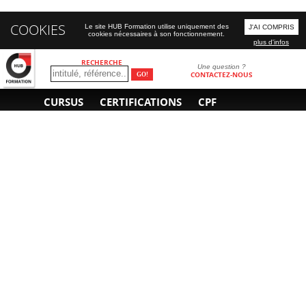
COOKIES
Le site HUB Formation utilise uniquement des
J'AI COMPRIS
cookies nécessaires à son fonctionnement.
plus d'infos
RECHERCHE
Une question ?
CONTACTEZ-NOUS
CURSUS
CERTIFICATIONS
CPF
INFORMATIONS
NOUS CONTACTER
GÉNÉRALES
Obtenir un devis
A propos
Envoyer un e-mail
Organiser un intra-
Plan d'accès
entreprise
01 85 77 07 07
Financement
F.A.Q.
CGV
CGA
CGU
RGPD
Mentions légales
Copyright © 2022-2025