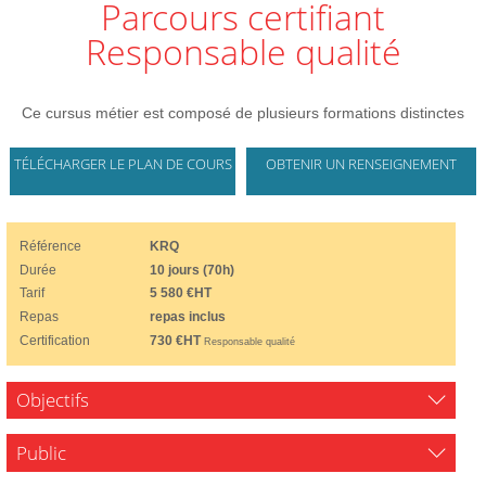
Parcours certifiant
Responsable qualité
Ce cursus métier est composé de plusieurs formations distinctes
TÉLÉCHARGER LE PLAN DE COURS
OBTENIR UN RENSEIGNEMENT
Référence
KRQ
Durée
10 jours (70h)
Tarif
5 580 €HT
Repas
repas inclus
Certification
730 €HT
Responsable qualité
Objectifs
Public