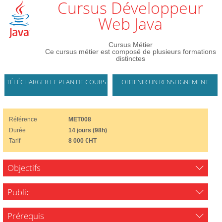
Cursus Développeur
Web Java
Cursus Métier
Ce cursus métier est composé de plusieurs formations
distinctes
TÉLÉCHARGER LE PLAN DE COURS
OBTENIR UN RENSEIGNEMENT
Référence
MET008
Durée
14 jours (98h)
Tarif
8 000 €HT
Objectifs
Public
Prérequis