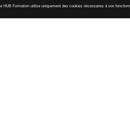
te HUB Formation utilise uniquement des cookies nécessaires à son fonctio
CATALOGUE
ENG
Certifications
Formations avec le CPF