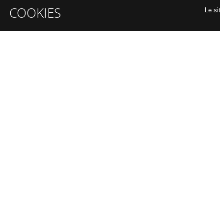
COOKIES
Le si
INFORMATIONS GÉNÉRALES
A propos
Organiser un intra-entreprise