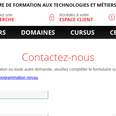
E DE FORMATION AUX TECHNOLOGIES ET MÉTIERS
ECHERCHE
uez une
Accédez à votre
ERCHE
ESPACE CLIENT
RS
DOMAINES
CURSUS
C
Contactez-nous
ion ou toute autre demande, veuillez compléter le formulaire su
t programmation noyau
.