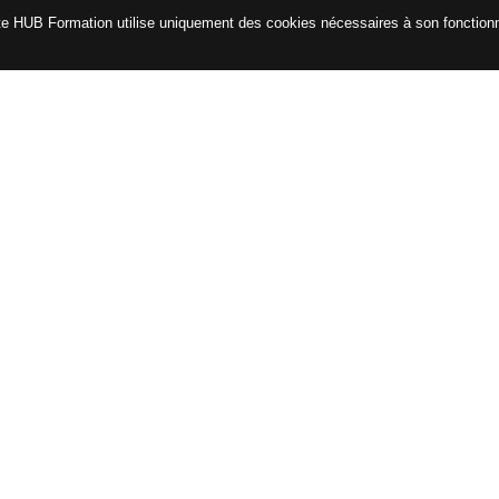
te HUB Formation utilise uniquement des cookies nécessaires à son fonctio
CATALOGUE
ENG
Certifications
Formations avec le CPF