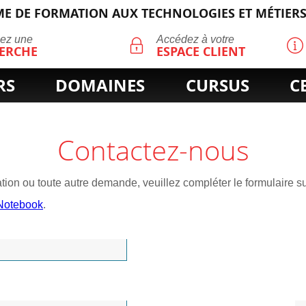
E DE FORMATION AUX TECHNOLOGIES ET MÉTIERS
ECHERCHE
uez une
Accédez à votre
ERCHE
ESPACE CLIENT
RS
DOMAINES
CURSUS
C
Contactez-nous
ion ou toute autre demande, veuillez compléter le formulaire su
 Notebook
.