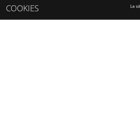
COOKIES
Le si
INFORMATIONS GÉNÉRALES
A propos
Organiser un intra-entreprise