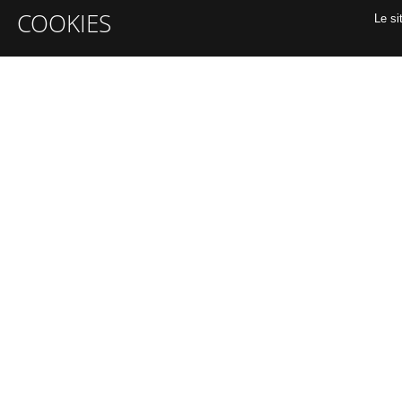
COOKIES
Le si
INFORMATIONS GÉNÉRALES
A propos
Organiser un intra-entreprise