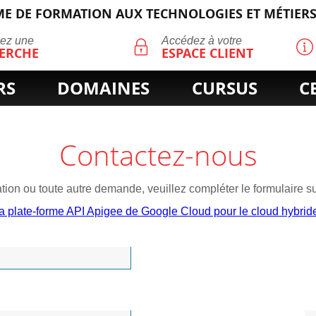
E DE FORMATION AUX TECHNOLOGIES ET MÉTIERS
ECHERCHE
uez une
Accédez à votre
ERCHE
ESPACE CLIENT
RS
DOMAINES
CURSUS
C
Contactez-nous
ion ou toute autre demande, veuillez compléter le formulaire su
r la plate-forme API Apigee de Google Cloud pour le cloud hybrid