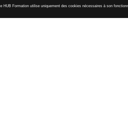
te HUB Formation utilise uniquement des cookies nécessaires à son fonctio
CATALOGUE
ENG
Certifications
Formations avec le CPF