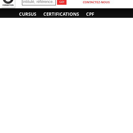
CONTACTEZ-NOUS
CURSUS
CERTIFICATIONS
CPF
INFORMATIONS
NOUS CONTACTER
GÉNÉRALES
Obtenir un devis
A propos
Envoyer un e-mail
Organiser un intra-
Plan d'accès
entreprise
01 85 77 07 07
Financement
F.A.Q.
CGV
CGA
CGU
RGPD
Mentions légales
Copyright © 2022-2025