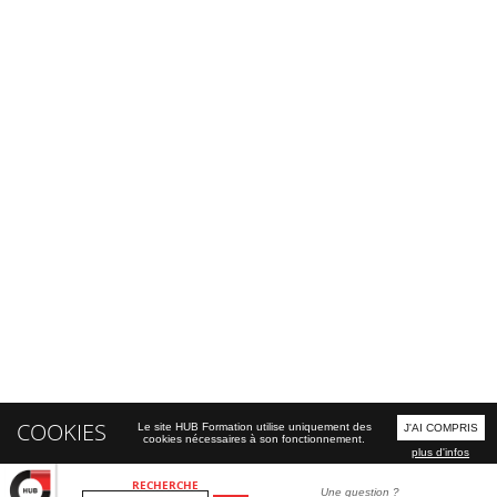
COOKIES
Le site HUB Formation utilise uniquement des
J'AI COMPRIS
cookies nécessaires à son fonctionnement.
plus d'infos
RECHERCHE
Une question ?