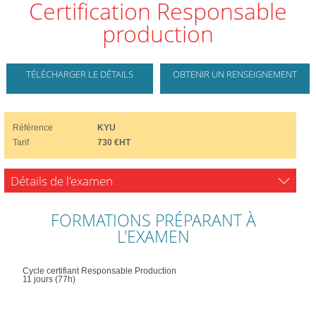
Certification Responsable
production
TÉLÉCHARGER LE DÉTAILS
OBTENIR UN RENSEIGNEMENT
Référence
KYU
Tarif
730 €HT
Détails de l'examen
FORMATIONS PRÉPARANT À
L'EXAMEN
Cycle certifiant Responsable Production
11 jours (77h)