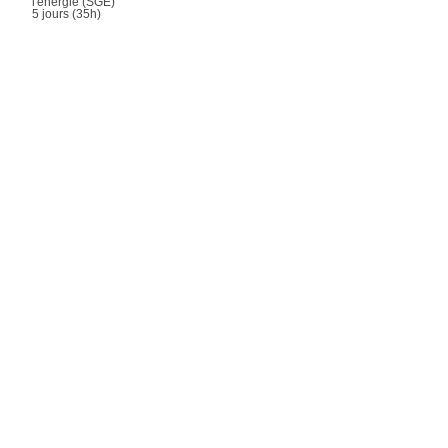
l'énergie (SGE)
5 jours (35h)