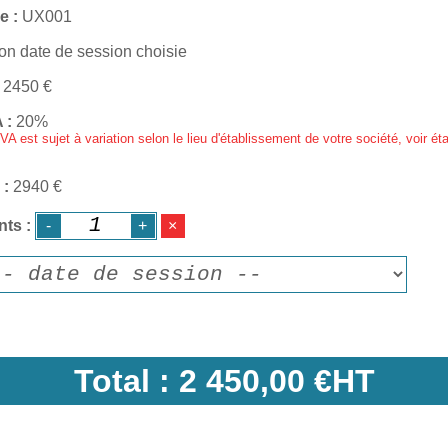
e
UX001
on date de session choisie
2450
€
A
20%
VA est sujet à variation selon le lieu d'établissement de votre société, voir ét
2940 €
nts
Total :
2 450,00 €HT