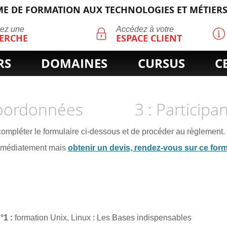
E DE FORMATION AUX TECHNOLOGIES ET MÉTIERS
ECHERCHE
uez une
Accédez à votre
ERCHE
ESPACE CLIENT
RS
DOMAINES
CURSUS
C
Coordonnées
3 : Participa
 compléter le formulaire ci-dessous et de procéder au règlement.
immédiatement mais
obtenir un devis, rendez-vous sur ce form
n°1
formation Unix, Linux : Les Bases indispensables