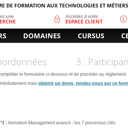
E DE FORMATION AUX TECHNOLOGIES ET MÉTIERS
ECHERCHE
uez une
Accédez à votre
ERCHE
ESPACE CLIENT
RS
DOMAINES
CURSUS
C
Coordonnées
3 : Participa
 compléter le formulaire ci-dessous et de procéder au règlement.
immédiatement mais
obtenir un devis, rendez-vous sur ce form
n°1
formation Management avancé : les 7 processus clés