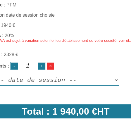
e
PFM
on date de session choisie
1940
€
A
20%
VA est sujet à variation selon le lieu d'établissement de votre société, voir ét
2328 €
nts
Total :
1 940,00 €HT