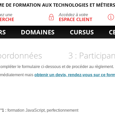
E DE FORMATION AUX TECHNOLOGIES ET MÉTIERS
ECHERCHE
uez une
Accédez à votre
ERCHE
ESPACE CLIENT
RS
DOMAINES
CURSUS
C
Coordonnées
3 : Participa
 compléter le formulaire ci-dessous et de procéder au règlement.
immédiatement mais
obtenir un devis, rendez-vous sur ce form
n°1
formation JavaScript, perfectionnement