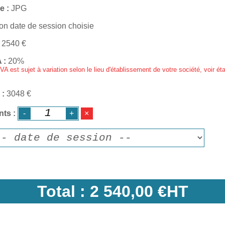
e
JPG
on date de session choisie
2540
€
A
20%
VA est sujet à variation selon le lieu d'établissement de votre société, voir ét
3048 €
nts
Total :
2 540,00 €HT