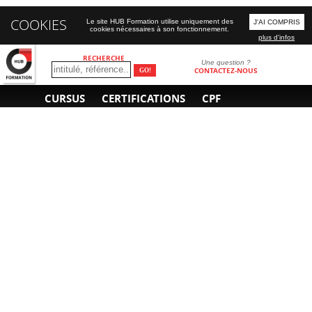
COOKIES
Le site HUB Formation utilise uniquement des
J'AI COMPRIS
cookies nécessaires à son fonctionnement.
plus d'infos
RECHERCHE
Une question ?
CONTACTEZ-NOUS
CURSUS
CERTIFICATIONS
CPF
INFORMATIONS
NOUS CONTACTER
GÉNÉRALES
Obtenir un devis
A propos
Envoyer un e-mail
Organiser un intra-
Plan d'accès
entreprise
01 85 77 07 07
Financement
F.A.Q.
CGV
CGA
CGU
RGPD
Mentions légales
Copyright © 2022-2025